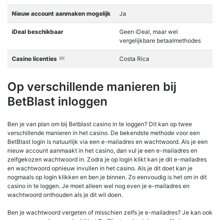
Nieuw account aanmaken mogelijk
Ja
iDeal beschikbaar
Geen iDeal, maar wel
vergelijkbare betaalmethodes
Casino licenties
Costa Rica
Op verschillende manieren bij
BetBlast inloggen
Ben je van plan om bij Betblast casino in te loggen? Dit kan op twee
verschillende manieren in het casino. De bekendste methode voor een
BetBlast login is natuurlijk via een e-mailadres en wachtwoord. Als je een
nieuw account aanmaakt in het casino, dan vul je een e-mailadres en
zelfgekozen wachtwoord in. Zodra je op login klikt kan je dit e-mailadres
en wachtwoord opnieuw invullen in het casino. Als je dit doet kan je
nogmaals op login klikken en ben je binnen. Zo eenvoudig is het om in dit
casino in te loggen. Je moet alleen wel nog even je e-mailadres en
wachtwoord onthouden als je dit wil doen.
Ben je wachtwoord vergeten of misschien zelfs je e-mailadres? Je kan ook