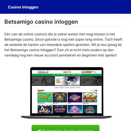
Skip
Casino Inloggen
to
content
Betsamigo casino inloggen
Eén van de online casino’s die je zeker weten niet mag missen is het
Betsamigo casino. Deze goksite is nog niet super lang online. Toch heeft
de website de harten van meerdere spelers gestolen. Wil je dus graag bij
het Betsamigo casino inloggen? Dan zit er echt niets anders op dan
vandaag nog een nieuw account aanmaken en beginnen met spelen!