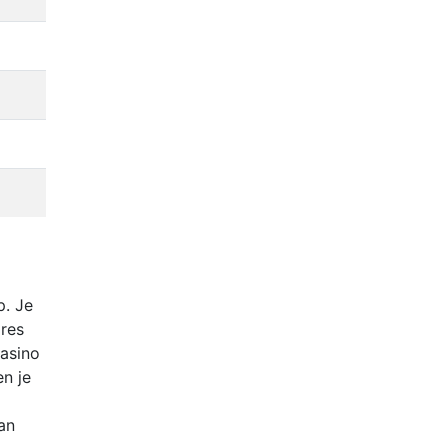
p. Je
dres
casino
en je
an