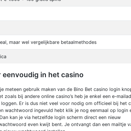
eal, maar wel vergelijkbare betaalmethodes
ica
r eenvoudig in het casino
n je meteen gebruik maken van de Bino Bet casino login kno
t zoals bij andere online casino’s heb je enkel een e-maila
oggen. Er is dus niet veel voor nodig om officieel bij het 
 en wachtwoord ingevuld hebt klik je nog eenmaal op login 
an kan je via hetzelfde login scherm direct een nieuw
 wachtwoord even kwijt bent. Je ontvangt dan een mailtje v