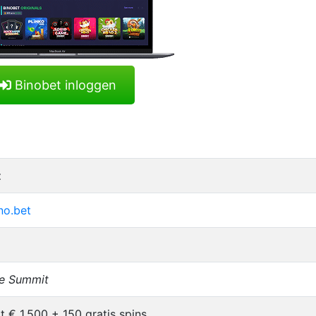
Binobet inloggen
t
no.bet
re Summit
t € 1.500 + 150 gratis spins