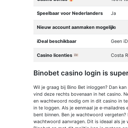
Speelbaar voor Nederlanders
Ja
Nieuw account aanmaken mogelijk
Ja
iDeal beschikbaar
Geen iD
Casino licenties
Costa R
Binobet casino login is supe
Wil je graag bij Bino Bet inloggen? Dan ka
vind deze rechts bovenaan in het casino. Ne
en wachtwoord nodig om in dit casino in te l
in te loggen. Als je eenmaal je e-mailadres
bent binnen. Ben je wachtwoord vergeten? D
wachtwoord aanvragen. Dit is ideaal als je