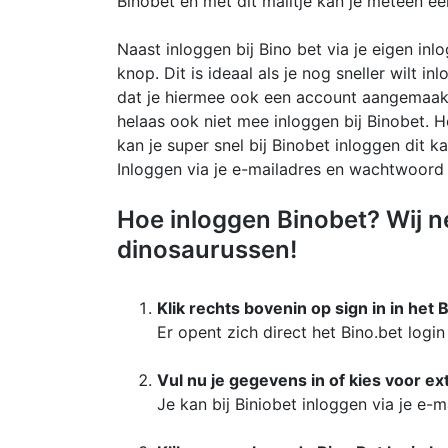
Binobet en met dit mailtje kan je meteen e
Naast inloggen bij Bino bet via je eigen i
knop. Dit is ideaal als je nog sneller wilt 
dat je hiermee ook een account aangemaakt 
helaas ook niet mee inloggen bij Binobet. H
kan je super snel bij Binobet inloggen dit k
Inloggen via je e-mailadres en wachtwoord i
Hoe inloggen Binobet? Wij 
dinosaurussen!
Klik rechts bovenin op sign in in het 
Er opent zich direct het Bino.bet logi
Vul nu je gegevens in of kies voor ex
Je kan bij Biniobet inloggen via je e