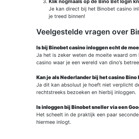
Klik nogmaals op de Bino Bet login k
Je kan direct bij het Binobet casino in
je treed binnen!
Veelgestelde vragen over Bi
Is bij Binobet casino inloggen echt de mo
Ja het is zeker weten de moeite waard om b
casino waar je een wereld van dino’s betree
Kan je als Nederlander bij het casino Bin
Ja dit kan absoluut je hoeft niet verplicht 
rechtstreeks bezoeken en hierbij inloggen.
Is inloggen bij Binobet sneller via een Go
Het scheelt in de praktijk een paar seconden
hiermee inlogt.