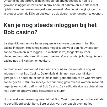
Ondanks dat het Bob Casino in het buitenland gevestigd is kan je er
gewoon inloggen en zelfs een nieuw account aanmaken. De site is wel
tijdelijk een paar maanden gesloten geweest. Maar uiteindelijk gingen ze
in protest tegen de KSA en besloten ze de deuren weer gewoon te openen.
Kan je nog steeds inloggen bij het
Bob casino?
Ja eigenlijk kunnen we beter zeggen je kan weer opnieuw in het Bob
casino inloggen. Het is nog steeds mogelijk om weer een nieuw account
aan te maken en in te loggen. De website is vrij toegankelijk voor
Nederlandse spelers en dit is goed nieuws. Vooral omdat je bij lang niet elk
casino nog vrij kan komen gokken.
Je moet alleen wel vooraf even een account aanmaken als je nog wilt
inloggen in het Bob Casino. Gelukkig is dit binnen een paar klikken
geregeld. Je hoeft enkel een e-mailadres, geboortedatum en wachtwoord
aan te geven. Natuurlijk moet je account nog geverifieerd worden, maar dit
regel je eenvoudig zelf in het Bob Casino. De verificatie doe je achteraf per
mail door de opgevraagde bestanden te sturen.
Hou er wel even rekening mee dat het Bob Casino pas je geld uitbetaalt als
je geverifieerd speler bent. Zorg er dus wel voor dat dit even netjes