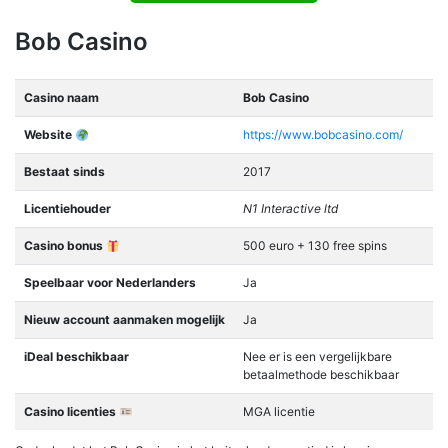
Bob Casino
Casino naam
Bob Casino
Website
https://www.bobcasino.com/
Bestaat sinds
2017
Licentiehouder
N1 Interactive ltd
Casino bonus
500 euro + 130 free spins
Speelbaar voor Nederlanders
Ja
Nieuw account aanmaken mogelijk
Ja
iDeal beschikbaar
Nee er is een vergelijkbare
betaalmethode beschikbaar
Casino licenties
MGA licentie