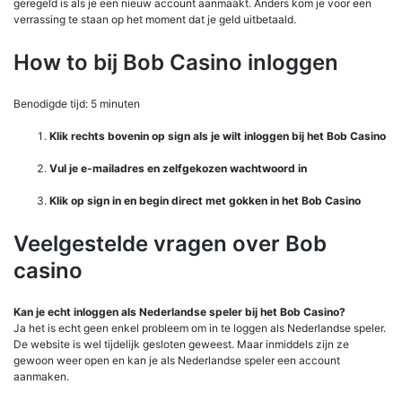
geregeld is als je een nieuw account aanmaakt. Anders kom je voor een
verrassing te staan op het moment dat je geld uitbetaald.
How to bij Bob Casino inloggen
Benodigde tijd:
5 minuten
Klik rechts bovenin op sign als je wilt inloggen bij het Bob Casino
Vul je e-mailadres en zelfgekozen wachtwoord in
Klik op sign in en begin direct met gokken in het Bob Casino
Veelgestelde vragen over Bob
casino
Kan je echt inloggen als Nederlandse speler bij het Bob Casino?
Ja het is echt geen enkel probleem om in te loggen als Nederlandse speler.
De website is wel tijdelijk gesloten geweest. Maar inmiddels zijn ze
gewoon weer open en kan je als Nederlandse speler een account
aanmaken.