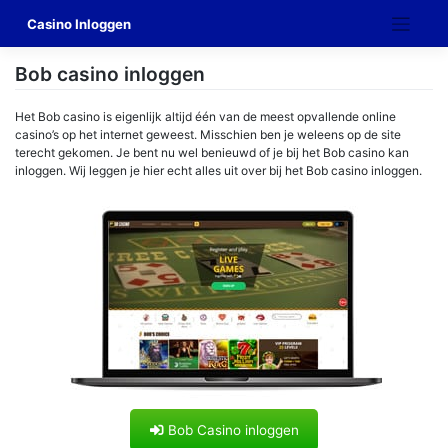
Skip
Casino Inloggen
to
content
Bob casino inloggen
Het Bob casino is eigenlijk altijd één van de meest opvallende online
casino’s op het internet geweest. Misschien ben je weleens op de site
terecht gekomen. Je bent nu wel benieuwd of je bij het Bob casino kan
inloggen. Wij leggen je hier echt alles uit over bij het Bob casino inloggen.
Bob Casino inloggen