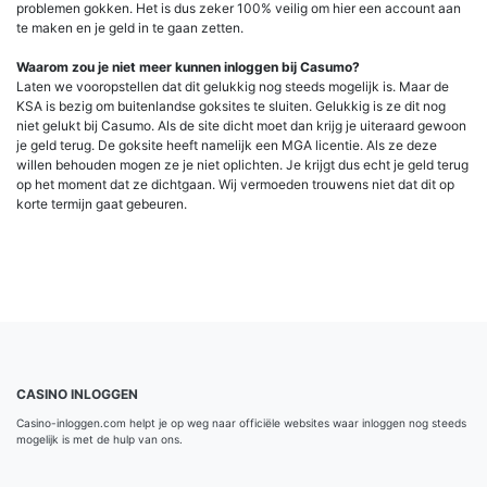
problemen gokken. Het is dus zeker 100% veilig om hier een account aan
te maken en je geld in te gaan zetten.
Waarom zou je niet meer kunnen inloggen bij Casumo?
Laten we vooropstellen dat dit gelukkig nog steeds mogelijk is. Maar de
KSA is bezig om buitenlandse goksites te sluiten. Gelukkig is ze dit nog
niet gelukt bij Casumo. Als de site dicht moet dan krijg je uiteraard gewoon
je geld terug. De goksite heeft namelijk een MGA licentie. Als ze deze
willen behouden mogen ze je niet oplichten. Je krijgt dus echt je geld terug
op het moment dat ze dichtgaan. Wij vermoeden trouwens niet dat dit op
korte termijn gaat gebeuren.
CASINO INLOGGEN
Casino-inloggen.com helpt je op weg naar officiële websites waar inloggen nog steeds
mogelijk is met de hulp van ons.