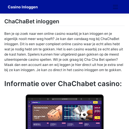
Skip
Casino Inloggen
to
content
ChaChaBet inloggen
Ben je op zoek naar een online casino waarbij je kan inloggen en je
eigenlijk nooit meer weg hoeft? Je kan dan vandaag nog bij ChaChaBet
inloggen. Dit is een super compleet online casino waar je echt alles hebt
wat je nodig hebt om te gokken. Het is een casino waarbij ze echt alles uit
de kast halen. Spelers kunnen hier uitgebreid gaan gokken op de meest
uiteenlopende casino spellen. Wil je ook graag bij Cha Cha Bet spelen?
Maak dan een account aan en wij leggen je hier direct uit hoe je extra snel
bij ze kan inloggen. Je kan zo direct in het casino inloggen om te gokken.
Informatie over ChaChabet casino: