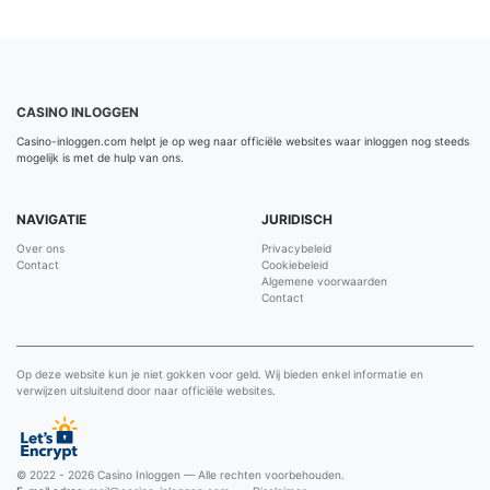
CASINO INLOGGEN
Casino-inloggen.com helpt je op weg naar officiële websites waar inloggen nog steeds
mogelijk is met de hulp van ons.
NAVIGATIE
JURIDISCH
Over ons
Privacybeleid
Contact
Cookiebeleid
Algemene voorwaarden
Contact
Op deze website kun je niet gokken voor geld. Wij bieden enkel informatie en
verwijzen uitsluitend door naar officiële websites.
© 2022 - 2026 Casino Inloggen — Alle rechten voorbehouden.