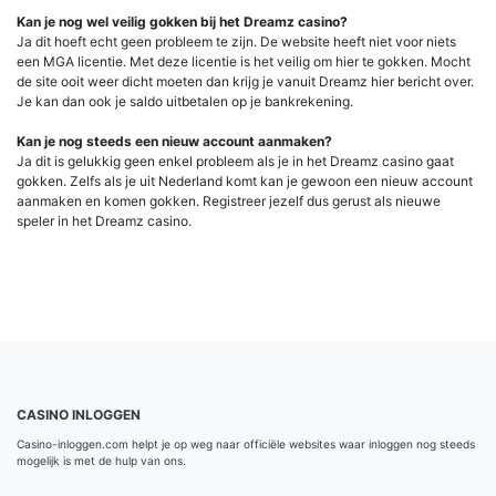
Kan je nog wel veilig gokken bij het Dreamz casino?
Ja dit hoeft echt geen probleem te zijn. De website heeft niet voor niets
een MGA licentie. Met deze licentie is het veilig om hier te gokken. Mocht
de site ooit weer dicht moeten dan krijg je vanuit Dreamz hier bericht over.
Je kan dan ook je saldo uitbetalen op je bankrekening.
Kan je nog steeds een nieuw account aanmaken?
Ja dit is gelukkig geen enkel probleem als je in het Dreamz casino gaat
gokken. Zelfs als je uit Nederland komt kan je gewoon een nieuw account
aanmaken en komen gokken. Registreer jezelf dus gerust als nieuwe
speler in het Dreamz casino.
CASINO INLOGGEN
Casino-inloggen.com helpt je op weg naar officiële websites waar inloggen nog steeds
mogelijk is met de hulp van ons.