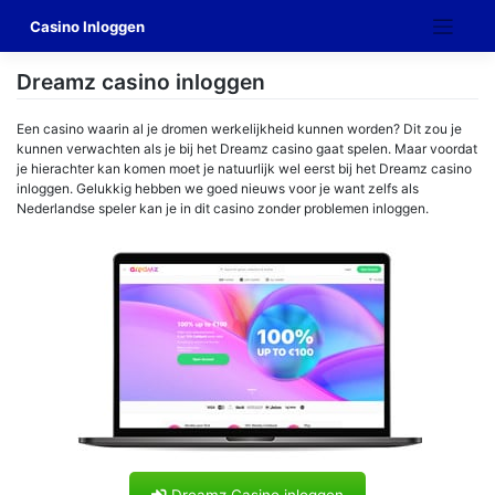
Skip
Casino Inloggen
to
content
Dreamz casino inloggen
Een casino waarin al je dromen werkelijkheid kunnen worden? Dit zou je
kunnen verwachten als je bij het Dreamz casino gaat spelen. Maar voordat
je hierachter kan komen moet je natuurlijk wel eerst bij het Dreamz casino
inloggen. Gelukkig hebben we goed nieuws voor je want zelfs als
Nederlandse speler kan je in dit casino zonder problemen inloggen.