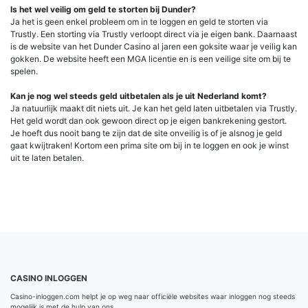
Is het wel veilig om geld te storten bij Dunder?
Ja het is geen enkel probleem om in te loggen en geld te storten via
Trustly. Een storting via Trustly verloopt direct via je eigen bank. Daarnaast
is de website van het Dunder Casino al jaren een goksite waar je veilig kan
gokken. De website heeft een MGA licentie en is een veilige site om bij te
spelen.
Kan je nog wel steeds geld uitbetalen als je uit Nederland komt?
Ja natuurlijk maakt dit niets uit. Je kan het geld laten uitbetalen via Trustly.
Het geld wordt dan ook gewoon direct op je eigen bankrekening gestort.
Je hoeft dus nooit bang te zijn dat de site onveilig is of je alsnog je geld
gaat kwijtraken! Kortom een prima site om bij in te loggen en ook je winst
uit te laten betalen.
CASINO INLOGGEN
Casino-inloggen.com helpt je op weg naar officiële websites waar inloggen nog steeds
mogelijk is met de hulp van ons.