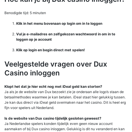
Benodigde tijd:
5 minuten
Klik in het menu bovenaan op login om in te loggen
Vul je e-mailadres en zelfgekozen wachtwoord in om in te
loggen op je account
Klik op login en begin direct met spelen!
Veelgestelde vragen over Dux
Casino inloggen
Klopt het dat je hier echt nog met iDeal geld kan storten?
Ja als je de website van Dux bezoekt zie je onderaan alle logo’s staan de
betaalmethodes waarmee je kan betalen. iDeal staat hier gelukkig tussen.
Je kan dus direct via iDeal geld overmaken naar het casino. Dit is heel erg
fijn voor spelers uit Nederland.
Is de website van Dux casino tijdelijk gesloten geweest?
Ja Nederlandse spelers konden tijdelijk even geen nieuw account
aanmaken of bij Dux casino inloggen. Gelukkig is dit nu veranderd en kan