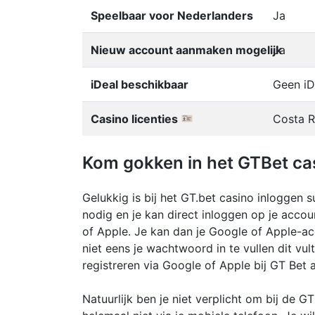
Speelbaar voor Nederlanders
Ja
Nieuw account aanmaken mogelijk
Ja
iDeal beschikbaar
Geen iD
Casino licenties
Costa R
Kom gokken in het GTBet casi
Gelukkig is bij het GT.bet casino inloggen
nodig en je kan direct inloggen op je accou
of Apple. Je kan dan je Google of Apple-acc
niet eens je wachtwoord in te vullen dit vult 
registreren via Google of Apple bij GT Bet a
Natuurlijk ben je niet verplicht om bij de G