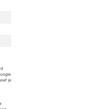
rd
Google
hoef je
e