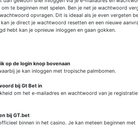
ilt dan gewoon snel inloggen via je e-mailadres en wachtwo
ken om te beginnen met spelen. Ben je net je wachtwoord ver
 wachtwoord opvragen. Dit is ideaal als je even vergeten b
l kan je direct je wachtwoord resetten en een nieuwe aanvr
gd hebt kan je opnieuw inloggen en gaan gokken.
lik op de login knop bovenaan
 waarbij je kan inloggen met tropische palmbomen.
ord bij Gt Bet in
jkheid om het e-mailadres en wachtwoord van je registratie 
en bij GT.bet
ficieel binnen in het casino. Je kan meteen beginnen met