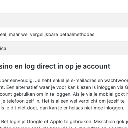
eal, maar wel vergelijkbare betaalmethodes
ica
no en log direct in op je account
 super eenvoudig. Je hebt enkel je e-mailadres en wachtwoo
nt. Een alternatief waar je voor kan kiezen is inloggen via 
ount gebruiken om in te loggen. Als je via je mobiel gokt 
je telefoon zelf in. Het is alleen wel verplicht om jezelf te
ls je dit niet doet, dan kan je er helaas niet mee inloggen.
T Bet login je Google of Apple te gebruiken. Misschien gok j