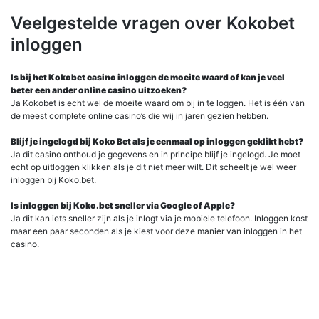
Veelgestelde vragen over Kokobet
inloggen
Is bij het Kokobet casino inloggen de moeite waard of kan je veel
beter een ander online casino uitzoeken?
Ja Kokobet is echt wel de moeite waard om bij in te loggen. Het is één van
de meest complete online casino’s die wij in jaren gezien hebben.
Blijf je ingelogd bij Koko Bet als je eenmaal op inloggen geklikt hebt?
Ja dit casino onthoud je gegevens en in principe blijf je ingelogd. Je moet
echt op uitloggen klikken als je dit niet meer wilt. Dit scheelt je wel weer
inloggen bij Koko.bet.
Is inloggen bij Koko.bet sneller via Google of Apple?
Ja dit kan iets sneller zijn als je inlogt via je mobiele telefoon. Inloggen kost
maar een paar seconden als je kiest voor deze manier van inloggen in het
casino.