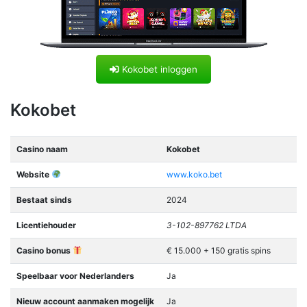
Kokobet inloggen
Kokobet
Casino naam
Kokobet
Website
www.koko.bet
Bestaat sinds
2024
Licentiehouder
3-102-897762 LTDA
Casino bonus
€ 15.000 + 150 gratis spins
Speelbaar voor Nederlanders
Ja
Nieuw account aanmaken mogelijk
Ja