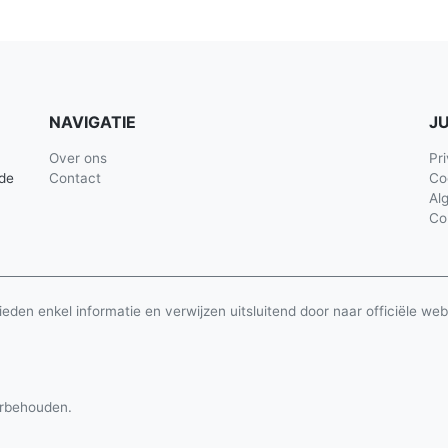
NAVIGATIE
J
Over ons
Pr
 de
Contact
Co
Al
Co
eden enkel informatie en verwijzen uitsluitend door naar officiële web
orbehouden.