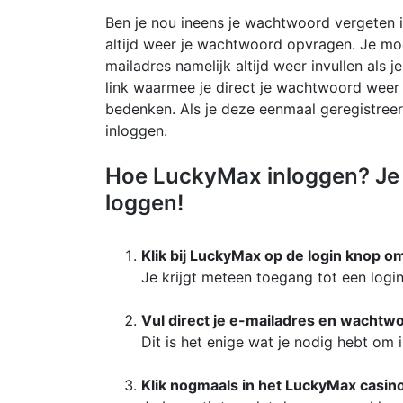
Ben je nou ineens je wachtwoord vergeten 
altijd weer je wachtwoord opvragen. Je moet
mailadres namelijk altijd weer invullen al
link waarmee je direct je wachtwoord wee
bedenken. Als je deze eenmaal geregistree
inloggen.
Hoe LuckyMax inloggen? Je h
loggen!
Klik bij LuckyMax op de login knop om
Je krijgt meteen toegang tot een login
Vul direct je e-mailadres en wachtwo
Dit is het enige wat je nodig hebt om
Klik nogmaals in het LuckyMax casino