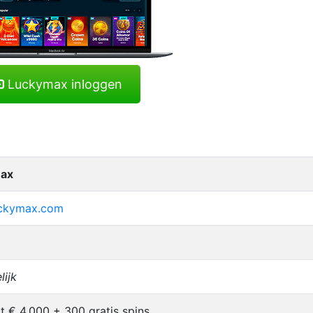
Luckymax inloggen
ax
ckymax.com
lijk
t € 4.000 + 300 gratis spins