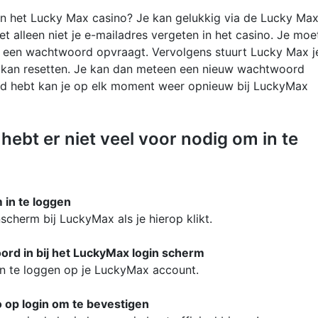
in het Lucky Max casino? Je kan gelukkig via de Lucky Max
 alleen niet je e-mailadres vergeten in het casino. Je moet
s je een wachtwoord opvraagt. Vervolgens stuurt Lucky Max j
r kan resetten. Je kan dan meteen een nieuw wachtwoord
rd hebt kan je op elk moment weer opnieuw bij LuckyMax
ebt er niet veel voor nodig om in te
 in te loggen
scherm bij LuckyMax als je hierop klikt.
ord in bij het LuckyMax login scherm
 in te loggen op je LuckyMax account.
 op login om te bevestigen