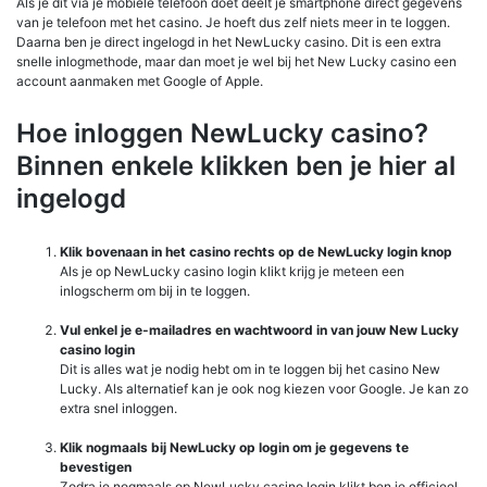
Als je dit via je mobiele telefoon doet deelt je smartphone direct gegevens
van je telefoon met het casino. Je hoeft dus zelf niets meer in te loggen.
Daarna ben je direct ingelogd in het NewLucky casino. Dit is een extra
snelle inlogmethode, maar dan moet je wel bij het New Lucky casino een
account aanmaken met Google of Apple.
Hoe inloggen NewLucky casino?
Binnen enkele klikken ben je hier al
ingelogd
Klik bovenaan in het casino rechts op de NewLucky login knop
Als je op NewLucky casino login klikt krijg je meteen een
inlogscherm om bij in te loggen.
Vul enkel je e-mailadres en wachtwoord in van jouw New Lucky
casino login
Dit is alles wat je nodig hebt om in te loggen bij het casino New
Lucky. Als alternatief kan je ook nog kiezen voor Google. Je kan zo
extra snel inloggen.
Klik nogmaals bij NewLucky op login om je gegevens te
bevestigen
Zodra je nogmaals op NewLucky casino login klikt ben je officieel