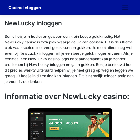
Skip
Casino Inloggen
to
content
NewLucky inloggen
Soms heb je in het leven gewoon een klein beetje geluk nodig. Het
NewLucky casino is zo’n plek waar je geluk kan opeisen. Dit is de ultieme
plek waar spelers met veel geluk kunnen gokken. Je moet alleen nog wel
even bij NewLucky inloggen wil je een beetje geluk mogen ervaren. Als je
eenmaal een NewLucky casino login hebt aangemaakt kan je zonder
problemen bij New Lucky inloggen en gaan gokken. Ben je benieuwd hoe
dit precies werkt? Uiteraard helpen wij je heel graag op weg en leggen we
graag uit hoe je in dit casino kan inloggen. Dit is namelijk minder lastig dan
je vooraf zou denken!
Informatie over NewLucky casino: