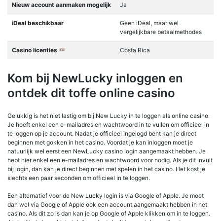
Nieuw account aanmaken mogelijk
Ja
iDeal beschikbaar
Geen iDeal, maar wel
vergelijkbare betaalmethodes
Casino licenties
Costa Rica
Kom bij NewLucky inloggen en
ontdek dit toffe online casino
Gelukkig is het niet lastig om bij New Lucky in te loggen als online casino.
Je hoeft enkel een e-mailadres en wachtwoord in te vullen om officieel in
te loggen op je account. Nadat je officieel ingelogd bent kan je direct
beginnen met gokken in het casino. Voordat je kan inloggen moet je
natuurlijk wel eerst een NewLucky casino login aangemaakt hebben. Je
hebt hier enkel een e-mailadres en wachtwoord voor nodig. Als je dit invult
bij login, dan kan je direct beginnen met spelen in het casino. Het kost je
slechts een paar seconden om officieel in te loggen.
Een alternatief voor de New Lucky login is via Google of Apple. Je moet
dan wel via Google of Apple ook een account aangemaakt hebben in het
casino. Als dit zo is dan kan je op Google of Apple klikken om in te loggen.