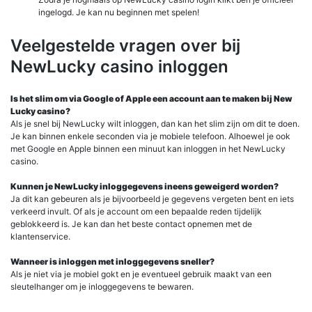
ingelogd. Je kan nu beginnen met spelen!
Veelgestelde vragen over bij
NewLucky casino inloggen
Is het slim om via Google of Apple een account aan te maken bij New
Lucky casino?
Als je snel bij NewLucky wilt inloggen, dan kan het slim zijn om dit te doen.
Je kan binnen enkele seconden via je mobiele telefoon. Alhoewel je ook
met Google en Apple binnen een minuut kan inloggen in het NewLucky
casino.
Kunnen je NewLucky inloggegevens ineens geweigerd worden?
Ja dit kan gebeuren als je bijvoorbeeld je gegevens vergeten bent en iets
verkeerd invult. Of als je account om een bepaalde reden tijdelijk
geblokkeerd is. Je kan dan het beste contact opnemen met de
klantenservice.
Wanneer is inloggen met inloggegevens sneller?
Als je niet via je mobiel gokt en je eventueel gebruik maakt van een
sleutelhanger om je inloggegevens te bewaren.