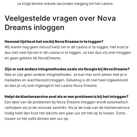
Je krijgt binnen enkele seconden toegang tot het casino.
Veelgestelde vragen over Nova
Dreams inloggen
Hoeveel tijd kost het om bij Nova Dreams in te loggen?
Wij waren nog geen minuut kwijt om in dit casino in te loggen. Het kost je
dus niet veel tijd om in dit casino in te loggen. Je kan dus vrij snel inloggen
en gaan gokken bij NovaDreams.
Zijn er ook andere inlogmethodes zoals via Google bij Nova Dreams?
Nee er zijn geen andere inlogmethodes. Je kan hier echt alleen met je e-
mailadres en wachtwoord inloggen. Gelukkig is dit niet heel ingewikkeld
en ben je vrij snel ingelogd in het casino Nova Dreams.
Helpt de klantenservice snel als er een probleem is bij het inloggen?
Een deel van de problemen bij Nova Dreams inloggen wordt automatisch
verholpen als je de oorzaak aanklikt. Als je de hulp van de klantenservice
nodig hebt dan kost het slechts een paar uur om het op te lossen. Soms
lossen ze het zelfs binnen een uur op.