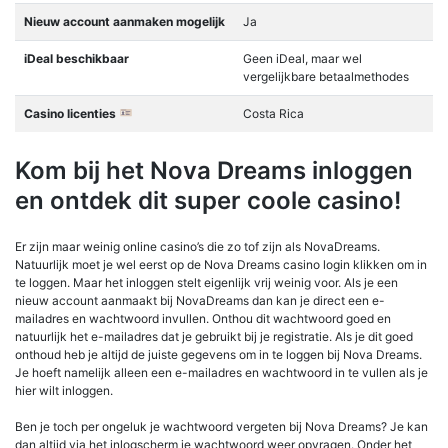
Nieuw account aanmaken mogelijk
Ja
iDeal beschikbaar
Geen iDeal, maar wel
vergelijkbare betaalmethodes
Casino licenties
Costa Rica
Kom bij het Nova Dreams inloggen
en ontdek dit super coole casino!
Er zijn maar weinig online casino’s die zo tof zijn als NovaDreams.
Natuurlijk moet je wel eerst op de Nova Dreams casino login klikken om in
te loggen. Maar het inloggen stelt eigenlijk vrij weinig voor. Als je een
nieuw account aanmaakt bij NovaDreams dan kan je direct een e-
mailadres en wachtwoord invullen. Onthou dit wachtwoord goed en
natuurlijk het e-mailadres dat je gebruikt bij je registratie. Als je dit goed
onthoud heb je altijd de juiste gegevens om in te loggen bij Nova Dreams.
Je hoeft namelijk alleen een e-mailadres en wachtwoord in te vullen als je
hier wilt inloggen.
Ben je toch per ongeluk je wachtwoord vergeten bij Nova Dreams? Je kan
dan altijd via het inlogscherm je wachtwoord weer opvragen. Onder het