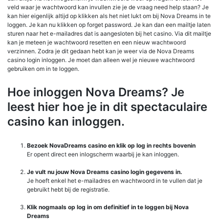
veld waar je wachtwoord kan invullen zie je de vraag need help staan? Je
kan hier eigenlijk altijd op klikken als het niet lukt om bij Nova Dreams in te
loggen. Je kan nu klikken op forget password. Je kan dan een mailtje laten
sturen naar het e-mailadres dat is aangesloten bij het casino. Via dit mailtje
kan je meteen je wachtwoord resetten en een nieuw wachtwoord
verzinnen. Zodra je dit gedaan hebt kan je weer via de Nova Dreams
casino login inloggen. Je moet dan alleen wel je nieuwe wachtwoord
gebruiken om in te loggen.
Hoe inloggen Nova Dreams? Je
leest hier hoe je in dit spectaculaire
casino kan inloggen.
Bezoek NovaDreams casino en klik op log in rechts bovenin
Er opent direct een inlogscherm waarbij je kan inloggen.
Je vult nu jouw Nova Dreams casino login gegevens in.
Je hoeft enkel het e-mailadres en wachtwoord in te vullen dat je
gebruikt hebt bij de registratie.
Klik nogmaals op log in om definitief in te loggen bij Nova
Dreams