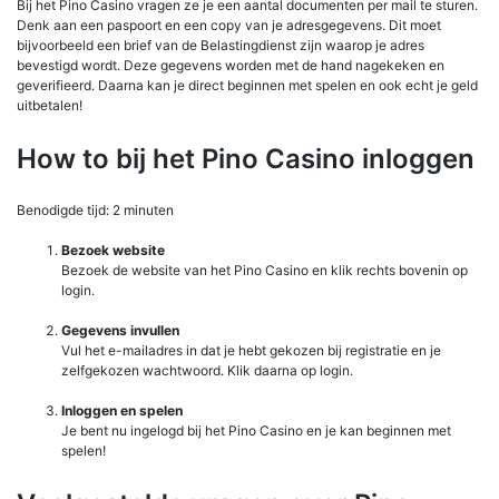
Bij het Pino Casino vragen ze je een aantal documenten per mail te sturen.
Denk aan een paspoort en een copy van je adresgegevens. Dit moet
bijvoorbeeld een brief van de Belastingdienst zijn waarop je adres
bevestigd wordt. Deze gegevens worden met de hand nagekeken en
geverifieerd. Daarna kan je direct beginnen met spelen en ook echt je geld
uitbetalen!
How to bij het Pino Casino inloggen
Benodigde tijd:
2 minuten
Bezoek website
Bezoek de website van het Pino Casino en klik rechts bovenin op
login.
Gegevens invullen
Vul het e-mailadres in dat je hebt gekozen bij registratie en je
zelfgekozen wachtwoord. Klik daarna op login.
Inloggen en spelen
Je bent nu ingelogd bij het Pino Casino en je kan beginnen met
spelen!