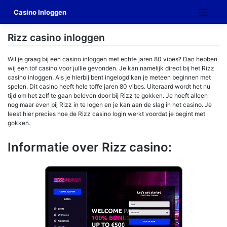
Skip
Casino Inloggen
to
content
Rizz casino inloggen
Wil je graag bij een casino inloggen met echte jaren 80 vibes? Dan hebben
wij een tof casino voor jullie gevonden. Je kan namelijk direct bij het Rizz
casino inloggen. Als je hierbij bent ingelogd kan je meteen beginnen met
spelen. Dit casino heeft hele toffe jaren 80 vibes. Uiteraard wordt het nu
tijd om het zelf te gaan beleven door bij Rizz te gokken. Je hoeft alleen
nog maar even bij Rizz in te logen en je kan aan de slag in het casino. Je
leest hier precies hoe de Rizz casino login werkt voordat je begint met
gokken.
Informatie over Rizz casino: