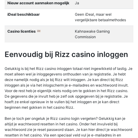
Nieuw account aanmaken mogelijk
Ja
iDeal beschikbaar
Geen iDeal, maar wel
vergelijkbare betaalmethodes
Casino licenties
Kahnawake Gaming
Commission
Eenvoudig bij Rizz casino inloggen
Gelukkig is bij het Rizz casino inloggen totaal niet ingewikkeld of lastig. Je
moet alleen wel je inloggegevens onthouden van je registratie. Je hebt
deze namelijk nodig als je bij Rizz wilt inloggen. Je kan direct bij Rizz
inloggen als je via het inlogscherm je e-mailadres en wachtwoord invult.
Voor de rest heb je eigenlijk niets nodig om te gokken in het Rizz casino.
De gegevens die je invult heb je zelf ook opgegeven bij je registratie. Je
hoeft ze enkel opnieuw in te vullen bij het inloggen en je kan direct
beginnen met gokken in het casino Rizz.
Ben je toch per ongeluk je Rizz casino login vergeten? Gelukkig kan je
altijd je wachtwoord resetten in het casino. Onder het invulveld bij
wachtwoord zie je reset password staan. Je kan hier direct je wachtwoord
resetten in het casino. Via een speciaal veld vul je e-mailadres in en