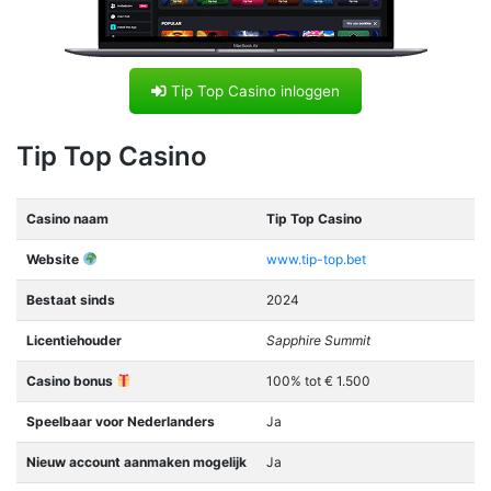
Tip Top Casino inloggen
Tip Top Casino
Casino naam
Tip Top Casino
Website
www.tip-top.bet
Bestaat sinds
2024
Licentiehouder
Sapphire Summit
Casino bonus
100% tot € 1.500
Speelbaar voor Nederlanders
Ja
Nieuw account aanmaken mogelijk
Ja