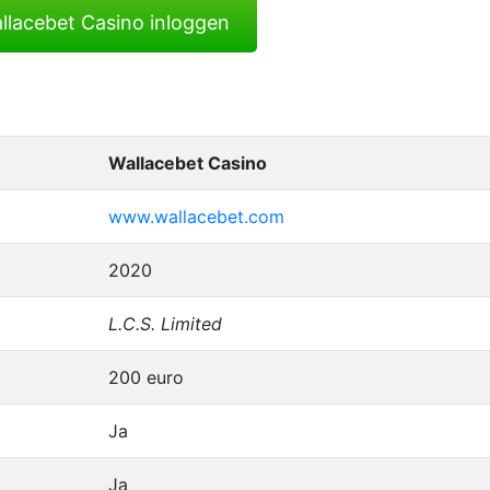
lacebet Casino inloggen
Wallacebet Casino
www.wallacebet.com
2020
L.C.S. Limited
200 euro
Ja
Ja