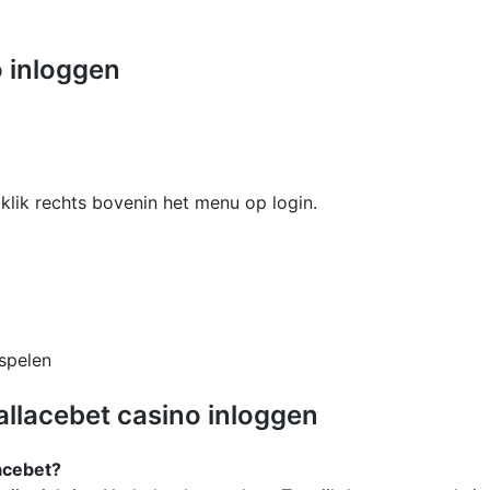
o inloggen
lik rechts bovenin het menu op login.
 spelen
llacebet casino inloggen
lacebet?