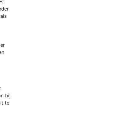
es
nder
als
ier
en
t
n bij
it te