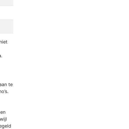
niet
a.
aan te
o’s.
ven
wijl
regeld