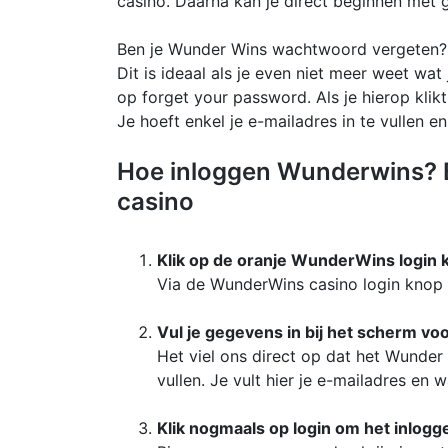
casino. Daarna kan je direct beginnen met 
Ben je Wunder Wins wachtwoord vergeten? 
Dit is ideaal als je even niet meer weet wa
op forget your password. Als je hierop klikt
Je hoeft enkel je e-mailadres in te vullen e
Hoe inloggen Wunderwins? Bi
casino
Klik op de oranje WunderWins login 
Via de WunderWins casino login knop k
Vul je gegevens in bij het scherm v
Het viel ons direct op dat het Wunde
vullen. Je vult hier je e-mailadres en 
Klik nogmaals op login om het inlogg