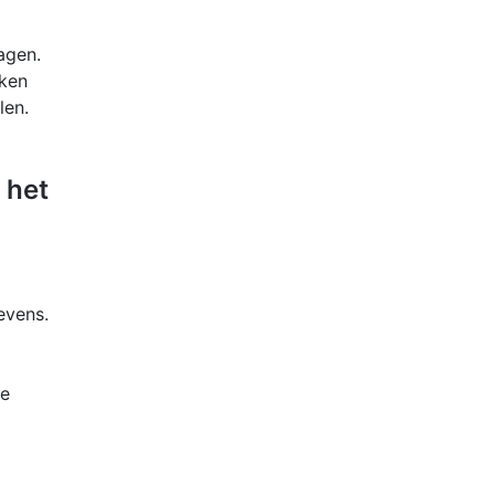
agen.
kken
len.
 het
evens.
te