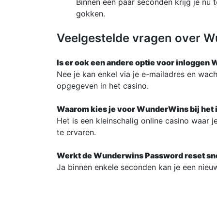
Binnen een paar seconden krijg je nu
gokken.
Veelgestelde vragen over W
Is er ook een andere optie voor inlogge
Nee je kan enkel via je e-mailadres en wac
opgegeven in het casino.
Waarom kies je voor WunderWins bij het 
Het is een kleinschalig online casino waar 
te ervaren.
Werkt de Wunderwins Password reset sn
Ja binnen enkele seconden kan je een nie