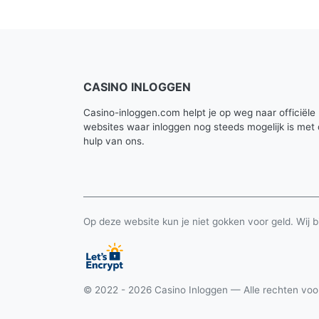
CASINO INLOGGEN
Casino-inloggen.com helpt je op weg naar officiële
websites waar inloggen nog steeds mogelijk is met
hulp van ons.
Op deze website kun je niet gokken voor geld. Wij bi
© 2022 - 2026 Casino Inloggen — Alle rechten vo