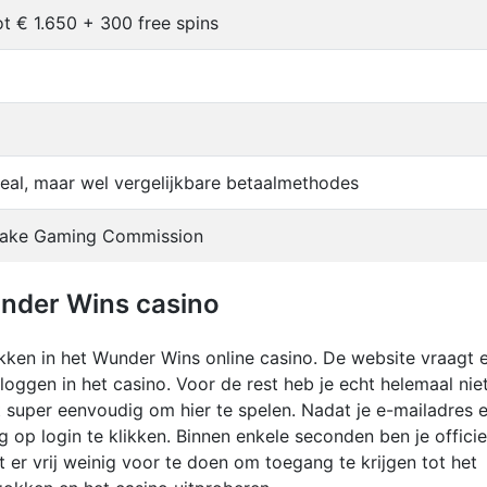
t € 1.650 + 300 free spins
eal, maar wel vergelijkbare betaalmethodes
ake Gaming Commission
nder Wins casino
okken in het Wunder Wins online casino. De website vraagt 
oggen in het casino. Voor de rest heb je echt helemaal nie
t super eenvoudig om hier te spelen. Nadat je e-mailadres 
op login te klikken. Binnen enkele seconden ben je officie
 er vrij weinig voor te doen om toegang te krijgen tot het