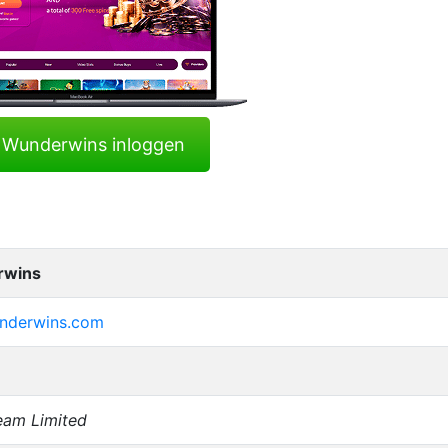
Wunderwins inloggen
rwins
nderwins.com
eam Limited