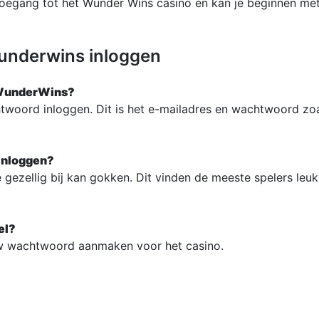
 toegang tot het Wunder Wins casino en kan je beginnen me
underwins inloggen
n WunderWins?
htwoord inloggen. Dit is het e-mailadres en wachtwoord zo
inloggen?
je gezellig bij kan gokken. Dit vinden de meeste spelers leu
el?
uw wachtwoord aanmaken voor het casino.