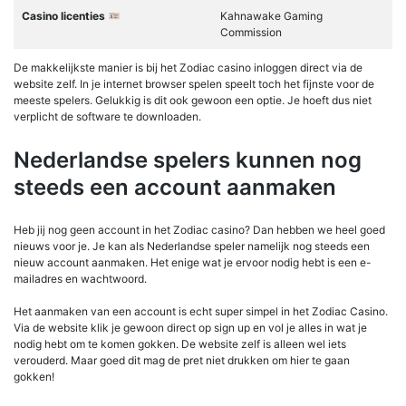
Casino licenties
Kahnawake Gaming
Commission
De makkelijkste manier is bij het Zodiac casino inloggen direct via de
website zelf. In je internet browser spelen speelt toch het fijnste voor de
meeste spelers. Gelukkig is dit ook gewoon een optie. Je hoeft dus niet
verplicht de software te downloaden.
Nederlandse spelers kunnen nog
steeds een account aanmaken
Heb jij nog geen account in het Zodiac casino? Dan hebben we heel goed
nieuws voor je. Je kan als Nederlandse speler namelijk nog steeds een
nieuw account aanmaken. Het enige wat je ervoor nodig hebt is een e-
mailadres en wachtwoord.
Het aanmaken van een account is echt super simpel in het Zodiac Casino.
Via de website klik je gewoon direct op sign up en vol je alles in wat je
nodig hebt om te komen gokken. De website zelf is alleen wel iets
verouderd. Maar goed dit mag de pret niet drukken om hier te gaan
gokken!