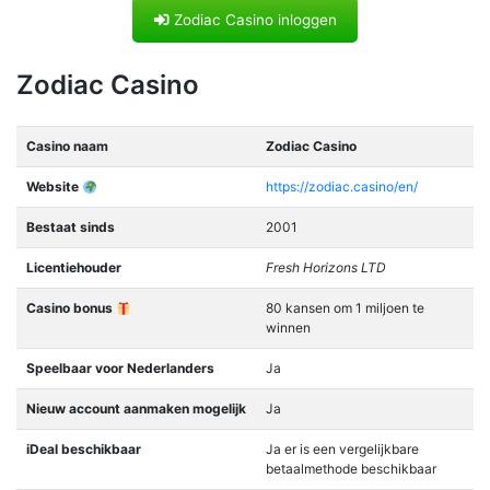
Zodiac Casino inloggen
Zodiac Casino
Casino naam
Zodiac Casino
Website
https://zodiac.casino/en/
Bestaat sinds
2001
Licentiehouder
Fresh Horizons LTD
Casino bonus
80 kansen om 1 miljoen te
winnen
Speelbaar voor Nederlanders
Ja
Nieuw account aanmaken mogelijk
Ja
iDeal beschikbaar
Ja er is een vergelijkbare
betaalmethode beschikbaar